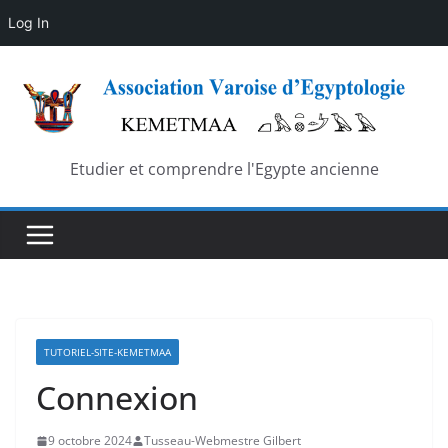
Log In
Skip
to
content
Etudier et comprendre l'Egypte ancienne
TUTORIEL-SITE-KEMETMAA
Connexion
9 octobre 2024
Tusseau-Webmestre Gilbert