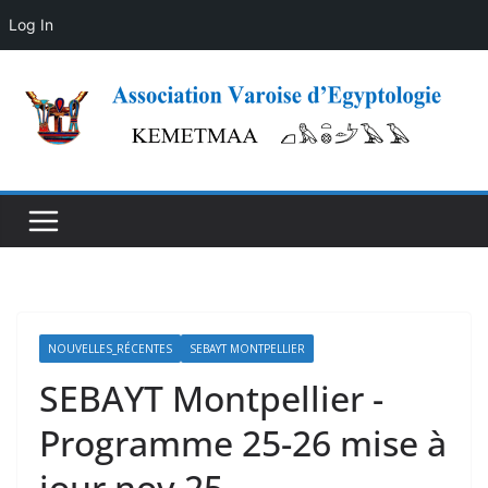
Log In
Skip
to
content
NOUVELLES_RÉCENTES
SEBAYT MONTPELLIER
SEBAYT Montpellier -
Programme 25-26 mise à
jour nov 25