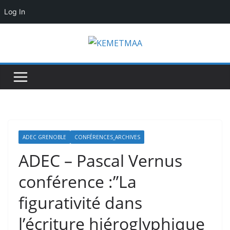
Log In
Skip
to
content
ADEC GRENOBLE
CONFÉRENCES_ARCHIVES
ADEC – Pascal Vernus
conférence :”La
figurativité dans
l’écriture hiéroglyphique