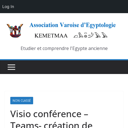
Log In
Skip
to
content
Etudier et comprendre l'Egypte ancienne
NON CLASSÉ
Visio conférence –
Teams- création de